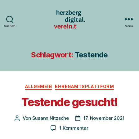
Suchen
Menü
Herzberg
digital.verein.t
Schlagwort:
Testende
Kategorien
ALLGEMEIN
EHRENAMTSPLATTFORM
Testende gesucht!
Von
Susann Nitzsche
17. November 2021
Beitragsautor
Veröffentlichungsdatum
zu
1 Kommentar
Testende