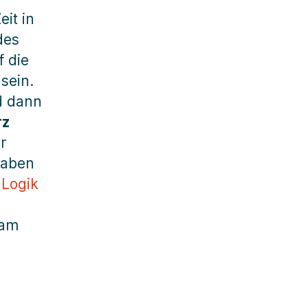
it in
des
f die
sein.
 dann
rz
r
haben
r
Logik
 am