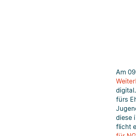
Am 09
Weiter
digita
fürs E
Jugend
diese 
flicht
für NG