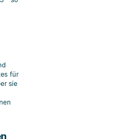
nd
tes für
er sie
enen
en