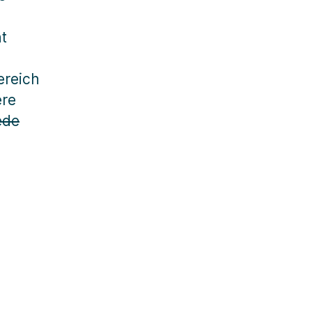
t
ereich
ere
ede