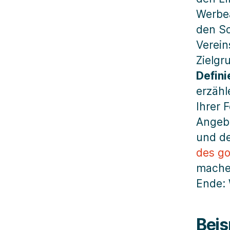
Werbea
den So
Verein
Zielgr
Defini
erzähl
Ihrer 
Angebo
und de
des go
mache
Ende:
Beis