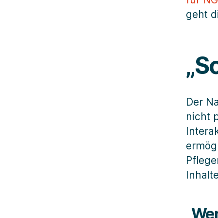
geht d
„S
Der Na
nicht 
Intera
ermög
Pflege
Inhalt
„Wer