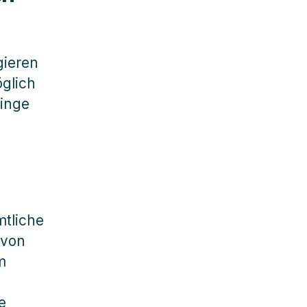
gieren
glich
Dinge
mtliche
 von
m
e