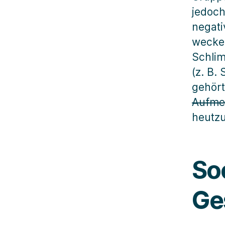
jedoch
negati
wecken
Schlim
(z. B.
gehört
Aufmer
heutzu
So
Ge