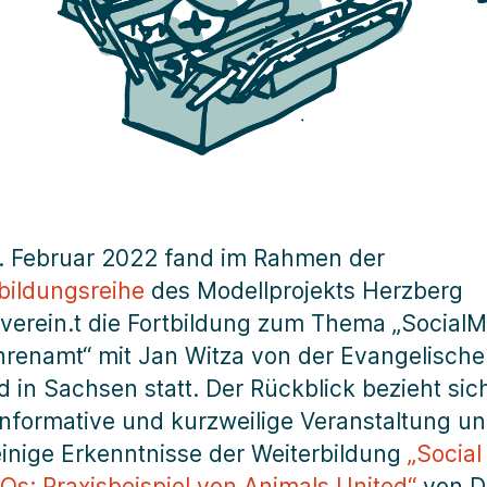
. Februar 2022 fand im Rahmen der
bildungsreihe
des Modellprojekts Herzberg
l.verein.t die Fortbildung zum Thema „Social
hrenamt“ mit Jan Witza von der Evangelisch
 in Sachsen statt. Der Rückblick bezieht sic
informative und kurzweilige Veranstaltung u
 einige Erkenntnisse der Weiterbildung
„Social
Os: Praxisbeispiel von Animals United“
von D