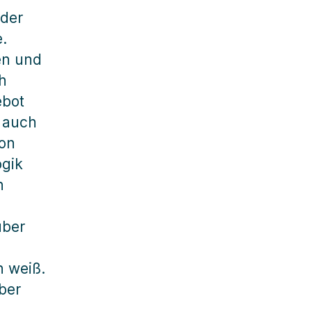
 der
.
en und
h
ebot
n auch
ion
ogik
n
über
n weiß.
ber