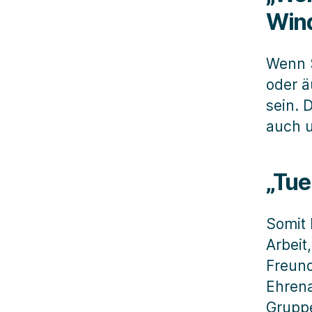
Wind
Wenn S
oder ä
sein. 
auch u
„Tue
Somit 
Arbeit
Freund
Ehrena
Gruppe