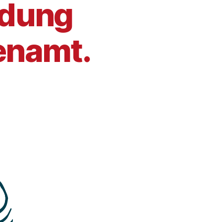
ldung
enamt.
m