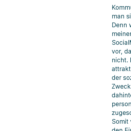
Kommun
man si
Denn 
meinen
Social
vor, d
nicht.
attrak
der so
Zweck 
dahint
perso
zugesc
Somit 
den Ei