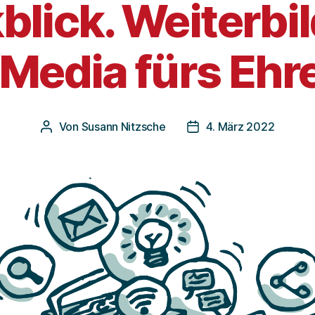
blick. Weiterbi
lMedia fürs Ehr
Von
Susann Nitzsche
4. März 2022
Beitragsautor
Veröffentlichungsdatu