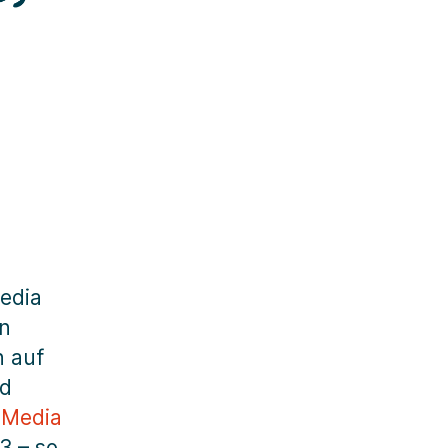
Media
en
h auf
nd
 Media
3 – so