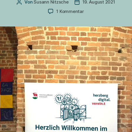
Von
Susann Nitzsche
19. August 2021
Beitragsautor
Veröffentlichungsdatum
zu
1 Kommentar
Eröffnung
des
St.adtlabors